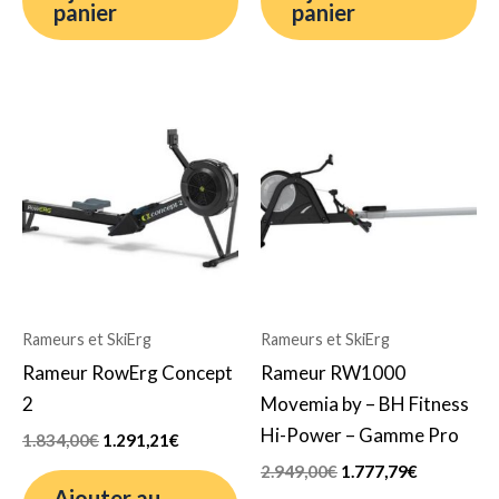
panier
panier
Le
Le
Le
Le
prix
prix
prix
prix
initial
actuel
initial
actuel
était :
est :
était :
est :
1.834,00€.
1.291,21€.
2.949,00€.
1.777,79€.
Rameurs et SkiErg
Rameurs et SkiErg
Rameur RowErg Concept
Rameur RW1000
2
Movemia by – BH Fitness
Hi-Power – Gamme Pro
1.834,00
€
1.291,21
€
2.949,00
€
1.777,79
€
Ajouter au