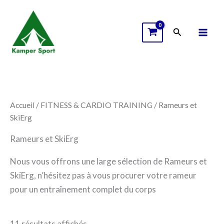
C
D
Aller
a
i
au
t
s
Rechercher
contenu
é
p
g
o
o
n
r
i
i
b
e
i
l
i
Accueil
/
FITNESS & CARDIO TRAINING
/ Rameurs et
t
SkiErg
é
Rameurs et SkiErg
Nous vous offrons une large sélection de Rameurs et
SkiErg, n’hésitez pas à vous procurer votre rameur
pour un entraînement complet du corps
11 résultats affichés