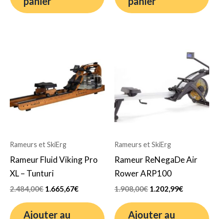
panier
panier
Le
Le
Le
Le
prix
prix
prix
prix
initial
actuel
initial
actuel
était :
est :
était :
est :
2.484,00€.
1.665,67€.
1.908,00€.
1.202,99€.
Rameurs et SkiErg
Rameurs et SkiErg
Rameur Fluid Viking Pro
Rameur ReNegaDe Air
XL – Tunturi
Rower ARP100
2.484,00
€
1.665,67
€
1.908,00
€
1.202,99
€
Ajouter au
Ajouter au