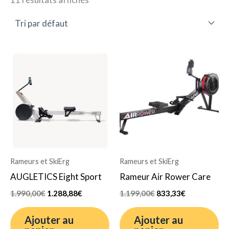
Le
Le
Le
Le
prix
prix
prix
prix
initial
actuel
initial
actuel
était :
est :
était :
est :
1.990,00€.
1.288,88€.
1.199,00€.
833,33€.
Rameurs et SkiErg
Rameurs et SkiErg
AUGLETICS Eight Sport
Rameur Air Rower Care
1.990,00
€
1.288,88
€
1.199,00
€
833,33
€
Ajouter au
Ajouter au