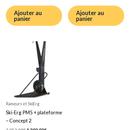
Ajouter au
Ajouter au
panier
panier
Le
Le
prix
prix
initial
actuel
était :
est :
2.052,00€.
1.303,03€.
Rameurs et SkiErg
Ski-Erg PM5 + plateforme
– Concept 2
2.052,00
€
1.303,03
€