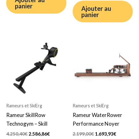
panier
Ajouter au
panier
Le
Le
Le
Le
prix
prix
prix
prix
initial
actuel
initial
actuel
était :
est :
était :
est :
4.250,40€.
2.586,86€.
2.199,00€.
1.693,93€.
Rameurs et SkiErg
Rameurs et SkiErg
Rameur SkillRow
Rameur WaterRower
Technogym – Skill
Performance Noyer
4.250,40
€
2.586,86
€
2.199,00
€
1.693,93
€