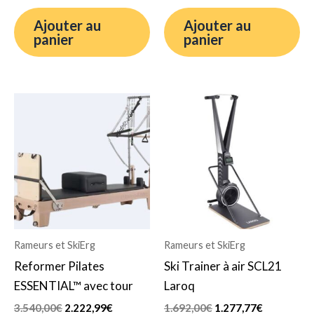
Ajouter au
Ajouter au
panier
panier
Le
Le
Le
Le
prix
prix
prix
prix
initial
actuel
initial
actuel
était :
est :
était :
est :
3.540,00€.
2.222,99€.
1.692,00€.
1.277,77€.
Rameurs et SkiErg
Rameurs et SkiErg
Reformer Pilates
Ski Trainer à air SCL21
ESSENTIAL™ avec tour
Laroq
3.540,00
€
2.222,99
€
1.692,00
€
1.277,77
€