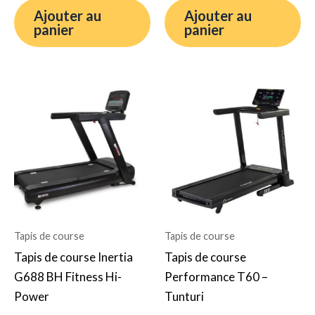
Ajouter au
Ajouter au
panier
panier
Le
Le
Le
Le
prix
prix
prix
prix
initial
actuel
initial
actuel
était :
est :
était :
est :
7.350,00€.
4.999,99€.
1.949,00€.
1.276,76€.
Tapis de course
Tapis de course
Tapis de course Inertia
Tapis de course
G688 BH Fitness Hi-
Performance T60 –
Power
Tunturi