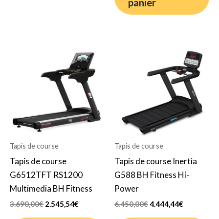
panier
Le
Le
Le
Le
prix
prix
prix
prix
initial
actuel
initial
actuel
était :
est :
était :
est :
3.690,00€.
2.545,54€.
6.450,00€.
4.444,44€.
Tapis de course
Tapis de course
Tapis de course
Tapis de course Inertia
G6512TFT RS1200
G588 BH Fitness Hi-
Multimedia BH Fitness
Power
3.690,00
€
2.545,54
€
6.450,00
€
4.444,44
€