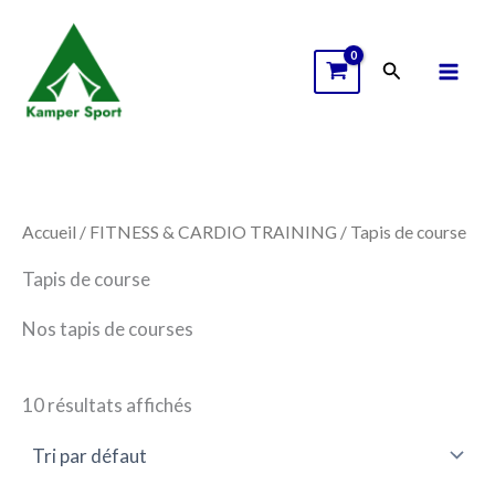
C
D
Aller
a
i
au
t
s
Rechercher
contenu
é
p
g
o
o
n
r
i
i
b
e
i
l
i
Accueil
/
FITNESS & CARDIO TRAINING
/ Tapis de course
t
é
Tapis de course
Nos tapis de courses
10 résultats affichés