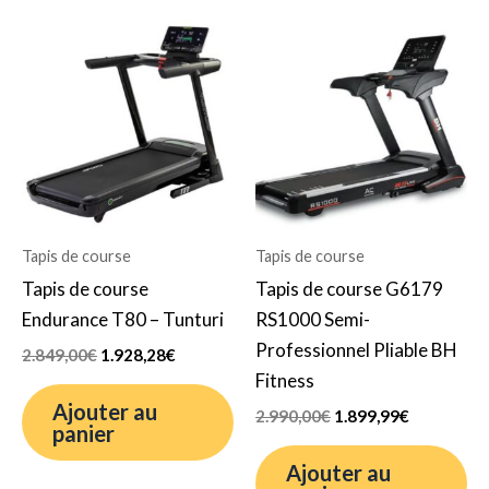
Le
Le
Le
Le
prix
prix
prix
prix
initial
actuel
initial
actuel
était :
est :
était :
est :
2.849,00€.
1.928,28€.
2.990,00€.
1.899,99€.
Tapis de course
Tapis de course
Tapis de course
Tapis de course G6179
Endurance T80 – Tunturi
RS1000 Semi-
Professionnel Pliable BH
2.849,00
€
1.928,28
€
Fitness
Ajouter au
2.990,00
€
1.899,99
€
panier
Ajouter au