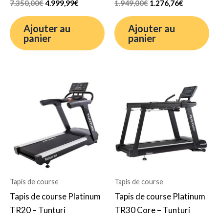
7.350,00
€
4.999,99
€
1.949,00
€
1.276,76
€
Ajouter au
Ajouter au
panier
panier
Le
Le
Le
Le
prix
prix
prix
prix
initial
actuel
initial
actuel
était :
est :
était :
est :
3.599,00€.
2.345,45€.
5.689,00€.
4.089,89€.
Tapis de course
Tapis de course
Tapis de course Platinum
Tapis de course Platinum
TR20 – Tunturi
TR30 Core – Tunturi