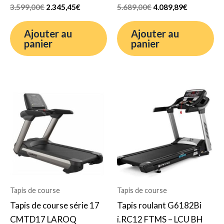
3.599,00
€
2.345,45
€
5.689,00
€
4.089,89
€
Ajouter au
Ajouter au
panier
panier
Le
Le
Le
Le
prix
prix
prix
prix
initial
actuel
initial
actuel
était :
est :
était :
est :
9.220,22€.
5.000,00€.
3.300,00€.
2.222,22€.
Tapis de course
Tapis de course
Tapis de course série 17
Tapis roulant G6182Bi
CMTD17 LAROQ
i.RC12 FTMS – LCU BH