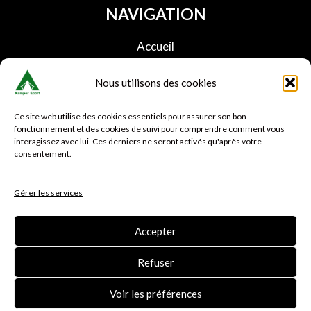
NAVIGATION
Accueil
Boutique
Nous utilisons des cookies
Panier
Conditions de livraison
Ce site web utilise des cookies essentiels pour assurer son bon
Nous contacter
fonctionnement et des cookies de suivi pour comprendre comment vous
interagissez avec lui. Ces derniers ne seront activés qu'après votre
Faq
consentement.
SERVICE CLIENT
Gérer les services
Mon compte
Suivre ma commande
Accepter
Avis clients Kamper sport
Refuser
Voir les préférences