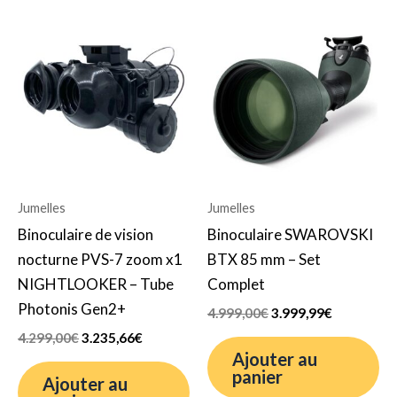
Le
Le
Le
Le
prix
prix
prix
prix
initial
actuel
initial
actuel
était :
est :
était :
est :
4.299,00€.
3.235,66€.
4.999,00€.
3.999,99€.
Jumelles
Jumelles
Binoculaire de vision
Binoculaire SWAROVSKI
nocturne PVS-7 zoom x1
BTX 85 mm – Set
NIGHTLOOKER – Tube
Complet
Photonis Gen2+
4.999,00
€
3.999,99
€
4.299,00
€
3.235,66
€
Ajouter au
panier
Ajouter au