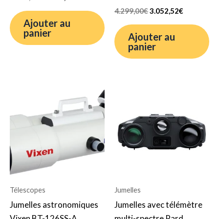
4.299,00
€
3.052,52
€
Ajouter au
panier
Ajouter au
panier
Le
Le
Le
Le
prix
prix
prix
prix
initial
actuel
initial
actuel
était :
est :
était :
est :
4.339,00€.
3.059,98€.
2.199,00€.
1.321,21€.
Télescopes
Jumelles
Jumelles astronomiques
Jumelles avec télémètre
Vixen BT-126SS-A
multi-spectre Pard