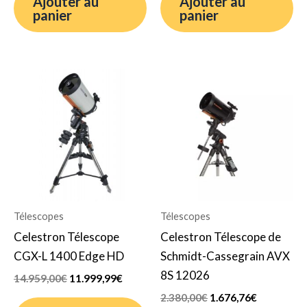
Ajouter au
Ajouter au
panier
panier
Le
Le
Le
Le
prix
prix
prix
prix
initial
actuel
initial
actuel
était :
est :
était :
est :
14.959,00€.
11.999,99€.
2.380,00€.
1.676,76€.
Télescopes
Télescopes
Celestron Télescope
Celestron Télescope de
CGX-L 1400 Edge HD
Schmidt-Cassegrain AVX
8S 12026
14.959,00
€
11.999,99
€
2.380,00
€
1.676,76
€