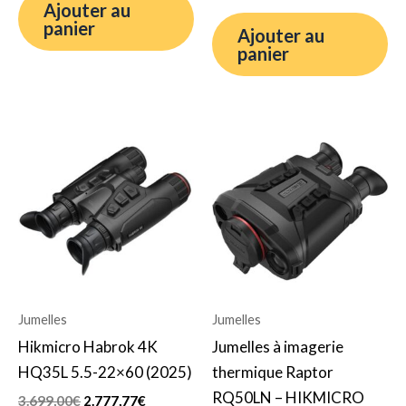
Ajouter au
panier
Ajouter au
panier
Le
Le
Le
Le
prix
prix
prix
prix
initial
actuel
initial
actuel
était :
est :
était :
est :
3.699,00€.
2.777,77€.
4.299,00€.
3.052,52€.
Jumelles
Jumelles
Hikmicro Habrok 4K
Jumelles à imagerie
HQ35L 5.5-22×60 (2025)
thermique Raptor
RQ50LN – HIKMICRO
3.699,00
€
2.777,77
€