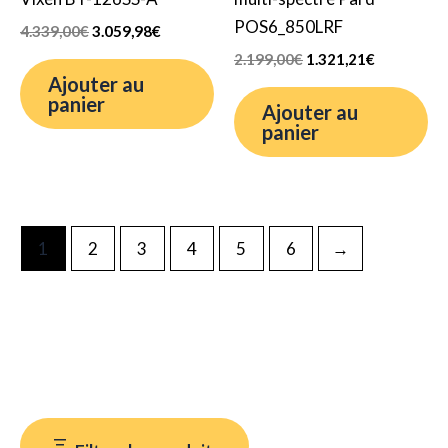
POS6_850LRF
4.339,00
€
3.059,98
€
2.199,00
€
1.321,21
€
Ajouter au
panier
Ajouter au
panier
1
2
3
4
5
6
→