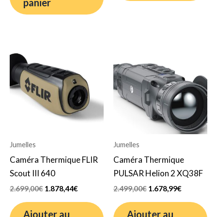
panier
Le
Le
Le
Le
prix
prix
prix
prix
initial
actuel
initial
actuel
était :
est :
était :
est :
2.699,00€.
1.878,44€.
2.499,00€.
1.678,99€.
Jumelles
Jumelles
Caméra Thermique FLIR
Caméra Thermique
Scout III 640
PULSAR Helion 2 XQ38F
2.699,00
€
1.878,44
€
2.499,00
€
1.678,99
€
Ajouter au
Ajouter au