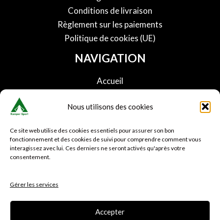
Conditions de livraison
Règlement sur les paiements
Politique de cookies (UE)
NAVIGATION
Accueil
Boutique
Nous utilisons des cookies
Panier
Conditions de livraison
Ce site web utilise des cookies essentiels pour assurer son bon
Nous contacter
fonctionnement et des cookies de suivi pour comprendre comment vous
interagissez avec lui. Ces derniers ne seront activés qu'après votre
Faq
consentement.
SERVICE CLIENT
Gérer les services
Mon compte
Suivre ma commande
Accepter
Avis clients Kamper sport