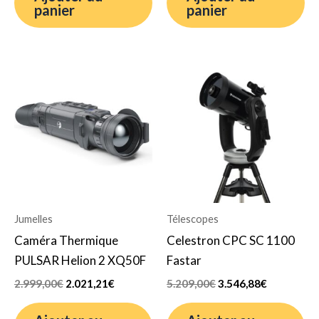
panier
panier
Le
Le
Le
Le
prix
prix
prix
prix
initial
actuel
initial
actuel
était :
est :
était :
est :
2.999,00€.
2.021,21€.
5.209,00€.
3.546,88€.
Jumelles
Télescopes
Caméra Thermique
Celestron CPC SC 1100
PULSAR Helion 2 XQ50F
Fastar
2.999,00
€
2.021,21
€
5.209,00
€
3.546,88
€