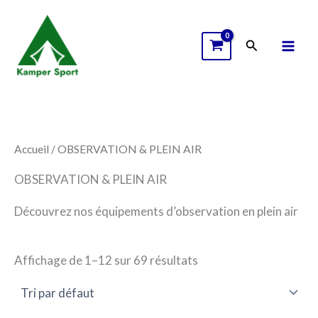
C
D
Aller
a
i
au
t
s
Rechercher
contenu
é
p
g
o
o
n
r
i
i
b
e
i
l
i
Accueil
/ OBSERVATION & PLEIN AIR
t
é
OBSERVATION & PLEIN AIR
Découvrez nos équipements d’observation en plein air
Affichage de 1–12 sur 69 résultats