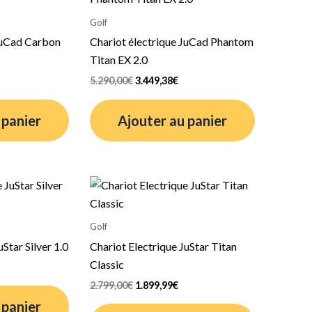
ctuel
initial
actuel
t :
était :
est :
Golf
.055,55€.
5.290,00€.
3.449,38€.
 JuCad Carbon
Chariot électrique JuCad Phantom
Titan EX 2.0
5.290,00
€
3.449,38
€
 panier
Ajouter au panier
e
Le
Le
rix
prix
prix
ctuel
initial
actuel
t :
était :
est :
Golf
.623,33€.
2.799,00€.
1.899,99€.
Star Silver 1.0
Chariot Electrique JuStar Titan
Classic
2.799,00
€
1.899,99
€
 panier