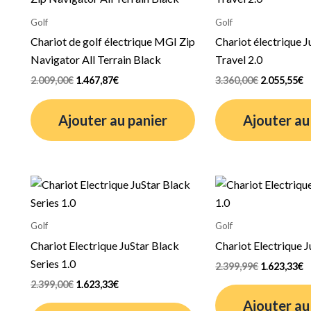
initial
actuel
initial
a
était :
est :
était :
es
Golf
Golf
2.009,00€.
1.467,87€.
3.360,00€.
2
Chariot de golf électrique MGI Zip
Chariot électrique
Navigator All Terrain Black
Travel 2.0
2.009,00
€
1.467,87
€
3.360,00
€
2.055,55
€
Ajouter au panier
Ajouter au
Le
Le
Le
L
prix
prix
prix
p
initial
actuel
initial
a
était :
est :
était :
es
Golf
Golf
2.399,00€.
1.623,33€.
2.399,99€.
1
Chariot Electrique JuStar Black
Chariot Electrique Ju
Series 1.0
2.399,99
€
1.623,33
€
2.399,00
€
1.623,33
€
Ajouter au