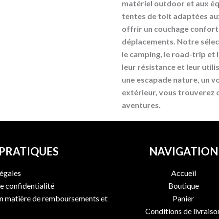
matériel outdoor et aux éq
tentes de toit adaptées au
offrir un couchage conforta
déplacements. Notre séle
le camping, le road-trip et 
leur résistance et leur uti
une escapade nature, un vo
extérieur, vous trouverez
aventures.
 PRATIQUES
NAVIGATION
égales
Accueil
e confidentialité
Boutique
en matière de remboursements et
Panier
Conditions de livraiso