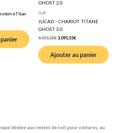
ctuel
initial
actuel
t :
était :
est :
Golf
Trolem eTitan
.890,87€.
4.455,00€.
3.095,55€.
JUCAD – CHARIOT TITANE
GHOST 2.0
4.455,00
€
3.095,55
€
 panier
Ajouter au panier
que dédiée aux tentes de toit pour voitures, au