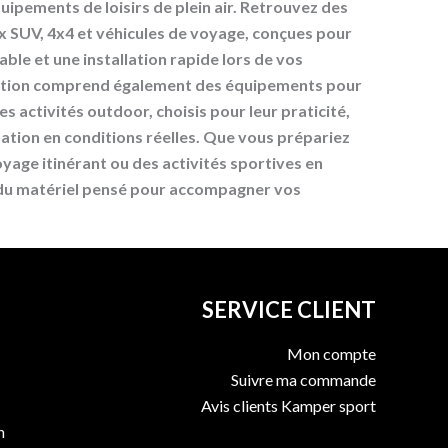
uipements de loisirs de plein air. Retrouvez des
x SUV, 4x4 et véhicules de voyage, conçues pour
ble et une installation rapide lors de vos
ction comprend également des équipements pour
les activités outdoor, choisis pour leur praticité,
lisation en conditions réelles. Que vous prépariez
yage itinérant ou des activités sportives en
 du matériel pensé pour accompagner vos
SERVICE CLIENT
Mon compte
Suivre ma commande
Avis clients Kamper sport
n