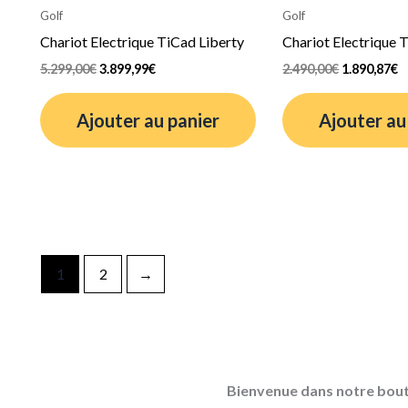
initial
actuel
initial
a
Golf
Golf
était :
est :
était :
es
Chariot Electrique TiCad Liberty
Chariot Electrique 
5.299,00€.
3.899,99€.
2.490,00€.
1
5.299,00
€
3.899,99
€
2.490,00
€
1.890,87
€
Ajouter au panier
Ajouter au
1
2
→
Bienvenue dans notre bouti