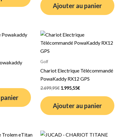
Ajouter au panier
e
Le
Le
rix
prix
prix
ctuel
initial
actuel
t :
était :
est :
.599,98€.
2.699,95€.
1.995,55€.
Golf
 Powakaddy
Chariot Electrique Télécommandé
PowaKaddy RX12 GPS
2.699,95
€
1.995,55
€
 panier
Ajouter au panier
e
Le
Le
rix
prix
prix