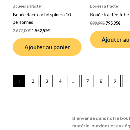
était :
est :
était :
est :
Bouées à tracter
Bouées à tracter
2.677,00€.
1.552,52€.
899,99€.
795,
Bouée Race car hd spinera 10
Bouée tractée Jobe 
personnes
899,99
€
795,95
€
2.677,00
€
1.552,52
€
Ajouter au
Ajouter au panier
1
2
3
4
…
7
8
9
Bienvenue dans notre bouti
matériel outdoor et aux éq