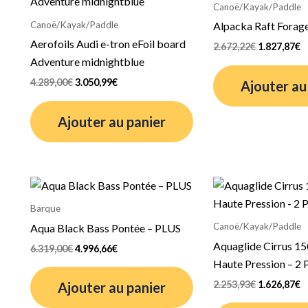
initial
actuel
initial
a
Canoë/Kayak/Paddle
était :
est :
était :
es
Canoë/Kayak/Paddle
Alpacka Raft Forag
4.289,00€.
3.050,99€.
2.672,22€.
1
Aerofoils Audi e-tron eFoil board
2.672,22
€
1.827,87
€
Adventure midnightblue
4.289,00
€
3.050,99
€
Ajouter au
Ajouter au panier
Le
Le
Le
L
prix
prix
prix
p
initial
actuel
initial
a
Barque
était :
est :
était :
es
Canoë/Kayak/Paddle
Aqua Black Bass Pontée – PLUS
6.319,00€.
4.996,66€.
2.253,93€.
1
Aquaglide Cirrus 1
6.319,00
€
4.996,66
€
Haute Pression – 2 
2.253,93
€
1.626,87
€
Ajouter au panier