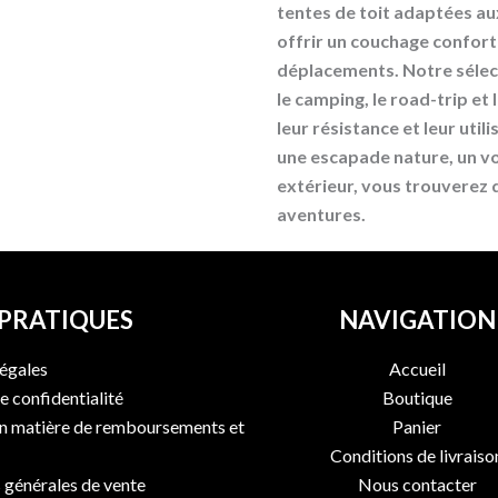
tentes de toit adaptées au
offrir un couchage conforta
déplacements. Notre séle
le camping, le road-trip et 
leur résistance et leur uti
une escapade nature, un vo
extérieur, vous trouverez
aventures.
 PRATIQUES
NAVIGATION
égales
Accueil
e confidentialité
Boutique
en matière de remboursements et
Panier
Conditions de livraiso
 générales de vente
Nous contacter