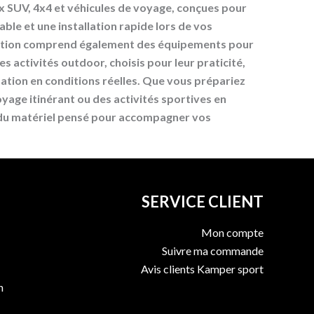
x SUV, 4x4 et véhicules de voyage, conçues pour
ble et une installation rapide lors de vos
ction comprend également des équipements pour
les activités outdoor, choisis pour leur praticité,
lisation en conditions réelles. Que vous prépariez
yage itinérant ou des activités sportives en
 du matériel pensé pour accompagner vos
SERVICE CLIENT
Mon compte
Suivre ma commande
Avis clients Kamper sport
n