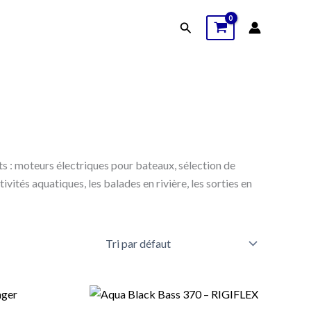
Rechercher
 : moteurs électriques pour bateaux, sélection de
vités aquatiques, les balades en rivière, les sorties en
e
Le
Le
rix
prix
prix