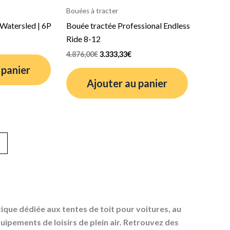
était :
est :
Bouées à tracter
95€.
4.876,00€.
3.333,33€.
Watersled | 6P
Bouée tractée Professional Endless
Ride 8-12
4.876,00
€
3.333,33
€
 panier
Ajouter au panier
→
que dédiée aux tentes de toit pour voitures, au
uipements de loisirs de plein air. Retrouvez des