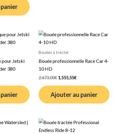
 panier
e
Le
Le
rix
prix
prix
ctuel
initial
actuel
t :
était :
est :
Bouées à tracter
.878,78€.
2.673,00€.
1.555,55€.
 pour Jetski
Bouée professionnelle Race Car 4-
der 380
10 HD
2.673,00
€
1.555,55
€
 panier
Ajouter au panier
Le
Le
prix
prix
el
initial
actuel