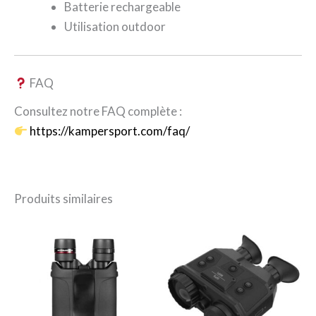
Batterie rechargeable
Utilisation outdoor
FAQ
Consultez notre FAQ complète :
https://kampersport.com/faq/
Produits similaires
Le
Le
Le
Le
prix
prix
prix
prix
initial
actuel
initial
actuel
était :
est :
était :
est :
1.199,00€.
845,99€.
1.999,00€.
1.287,98€.