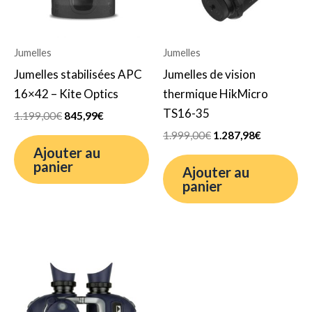
Jumelles
Jumelles
Jumelles stabilisées APC
Jumelles de vision
16×42 – Kite Optics
thermique HikMicro
TS16-35
1.199,00
€
845,99
€
1.999,00
€
1.287,98
€
Ajouter au
panier
Ajouter au
panier
Le
Le
prix
prix
initial
actuel
était :
est :
1.649,00€.
1.166,77€.