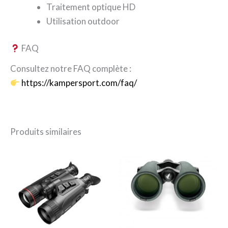
Traitement optique HD
Utilisation outdoor
FAQ
Consultez notre FAQ complète :
https://kampersport.com/faq/
Produits similaires
Le
Le
Le
Le
prix
prix
prix
prix
initial
actuel
initial
actuel
était :
est :
était :
est :
3.499,00€.
2.566,22€.
3.499,00€.
2.626,26€.