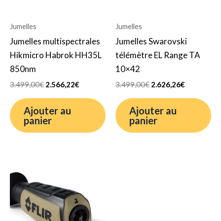
Jumelles
Jumelles
Jumelles multispectrales
Jumelles Swarovski
Hikmicro Habrok HH35L
télémètre EL Range TA
850nm
10×42
3.499,00
€
2.566,22
€
3.499,00
€
2.626,26
€
Ajouter au
Ajouter au
panier
panier
Le
Le
prix
prix
initial
actuel
était :
est :
2.699,00€.
1.878,44€.