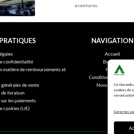
aventures.
 PRATIQUES
NAVIGATION
égales
Accueil
e confidentialité
Boutique
en matière de remboursements et
Panier
Conditions de livraiso
 générales de vente
Nous contacter
Ce site web 
cookies de s
 de livraison
Faq
seront activ
sur les paiements
de cookies (UE)
Gérer les se
Ac