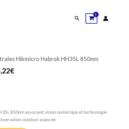
était :
est :
Hikmicro
Habrok
3.499,00€.
2.566,22€.
HH35L
Rechercher
850nm
Le
ctrales Hikmicro Habrok HH35L 850nm
prix
,22
€
l
actuel
:
est :
,00€.
2.566,22€.
5L 850nm associent vision numérique et technologie
observation outdoor avancée.