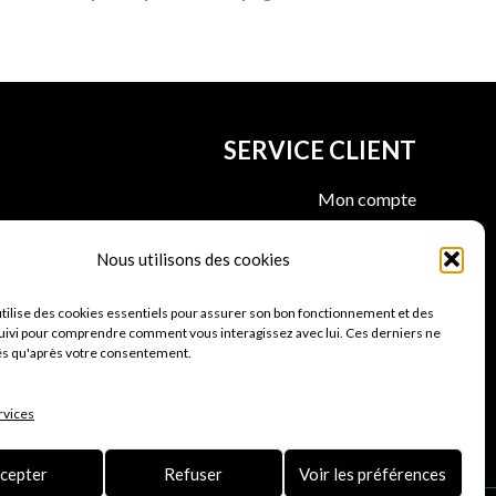
SERVICE CLIENT
Mon compte
Suivre ma commande
Avis clients Kamper sport
Nous utilisons des cookies
n
utilise des cookies essentiels pour assurer son bon fonctionnement et des
uivi pour comprendre comment vous interagissez avec lui. Ces derniers ne
és qu'après votre consentement.
rvices
cepter
Refuser
Voir les préférences