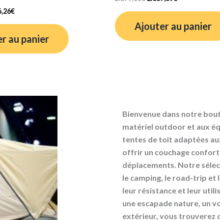
6,26
€
Ajouter au panier
r au panier
Bienvenue dans notre bouti
matériel outdoor et aux éq
tentes de toit adaptées au
offrir un couchage conforta
déplacements. Notre séle
le camping, le road-trip et 
leur résistance et leur uti
une escapade nature, un vo
extérieur, vous trouverez