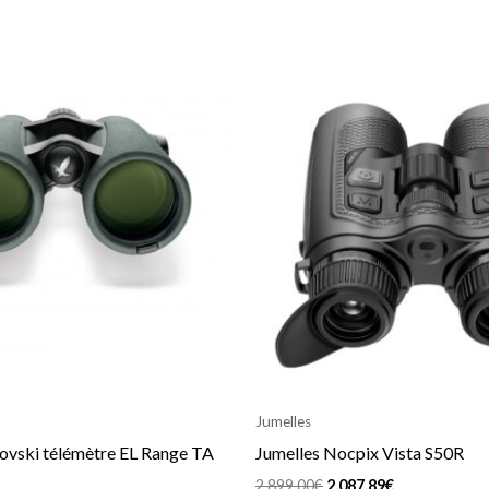
Le
Le
Le
prix
prix
prix
al
actuel
initial
actuel
 :
est :
était :
est :
,00€.
2.626,26€.
2.899,00€.
2.087,89€.
Jumelles
ovski télémètre EL Range TA
Jumelles Nocpix Vista S50R
2.899,00
€
2.087,89
€