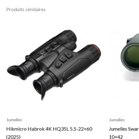
Produits similaires
Le
Le
Le
prix
prix
prix
initial
actuel
initi
était :
est :
était
3.699,00€.
2.777,77€.
3.499
Jumelles
Jumelles
Hikmicro Habrok 4K HQ35L 5.5-22×60
Jumelles Swar
(2025)
10×42