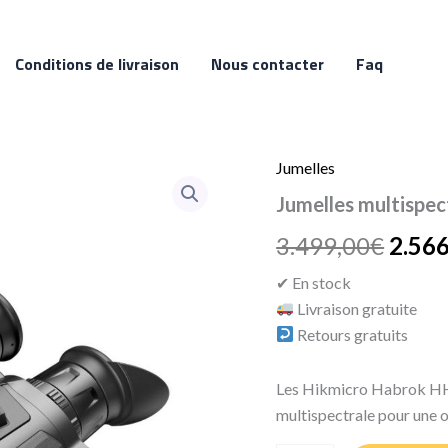
Conditions de livraison
Nous contacter
Faq
Jumelles
quantité
Le
de
Jumelles multispe
Jumelles
prix
multispectrales
3.499,00
€
2.566
Hikmicro
initia
Habrok
✔ En stock
HH35L
était 
Livraison gratuite
850nm
3.499
Retours gratuits
Les Hikmicro Habrok HH3
multispectrale pour une 