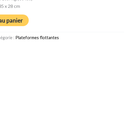
 35 x 28 cm
au panier
égorie :
Plateformes flottantes