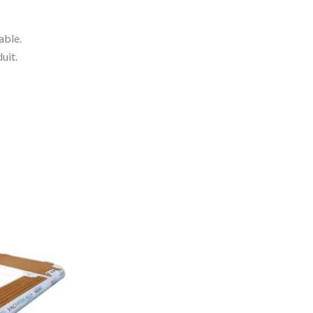
able.
uit.