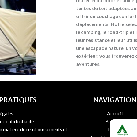
matériel outdoor et aux éq
tentes de toit adaptées au
offrir un couchage conforta
déplacements. Notre séle
le camping, le road-trip et 
leur résistance et leur uti
une escapade nature, un vo
extérieur, vous trouverez
aventures.
 PRATIQUES
NAVIGATION
égales
Accueil
e confidentialité
Boutique
en matière de remboursements et
Panier