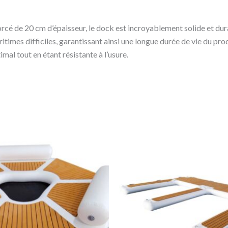
rcé de 20 cm d’épaisseur, le dock est incroyablement solide et dur
imes difficiles, garantissant ainsi une longue durée de vie du prod
al tout en étant résistante à l’usure.
Le
Le
Le
prix
prix
prix
al
actuel
initial
actuel
 :
est :
était :
est :
,00€.
1.212,12€.
4.199,00€.
2.565,65€.