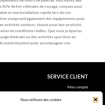
uipements de loisirs de plein air. Retrouvez des
x SUV, 4x4 et véhicules de voyage, conçues pour
ble et une installation rapide lors de vos
ction comprend également des équipements pour
les activités outdoor, choisis pour leur praticité,
lisation en conditions réelles. Que vous prépariez
yage itinérant ou des activités sportives en
 du matériel pensé pour accompagner vos
SERVICE CLIENT
Mon compte
Suivre ma commande
Avis clients Kamper sport
Nous utilisons des cookies