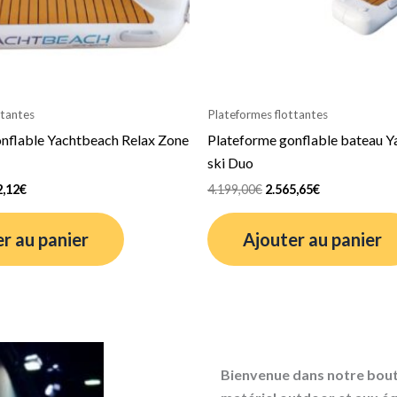
ttantes
Plateformes flottantes
nflable Yachtbeach Relax Zone
Plateforme gonflable bateau Y
ski Duo
2,12
€
4.199,00
€
2.565,65
€
r au panier
Ajouter au panier
Bienvenue dans notre bouti