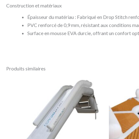
Construction et matériaux
Épaisseur du matériau : Fabriqué en Drop Stitch renfo
PVC renforcé de 0,9 mm, résistant aux conditions marit
Surface en mousse EVA durcie, offrant un confort optim
Produits similaires
Le
Le
Le
prix
prix
prix
initial
actuel
initi
était :
est :
était
2.499,00€.
1.699,99€.
1.612