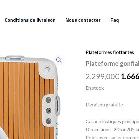
Conditions de livraison
Nous contacter
Faq
Plateformes flottantes
quantité
Le
de
Plateforme gonfla
Plateforme
prix
gonflable
2.299,00
€
1.666
bateau
initia
Yachtbeach
En stock
jet
était 
ski
Mono
2.299
Livraison gratuite
Caractéristiques principa
Dimensions : 205 x 205 cm 
Poids avec sac et pompe :