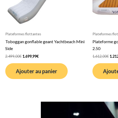
Plateformes flottantes
Plateformes flo
Toboggan gonflable geant Yachtbeach Mini
Plateforme go
Side
2.50
2.499,00
€
1.699,99
€
1.612,00
€
1.21
Ajouter au panier
Ajoute