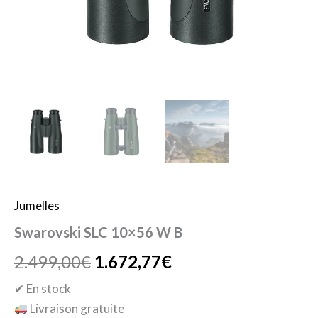
Jumelles
Swarovski SLC 10×56 W B
2.499,00
€
1.672,77
€
✔ En stock
Livraison gratuite