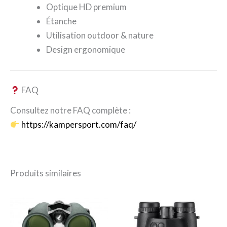
Optique HD premium
Étanche
Utilisation outdoor & nature
Design ergonomique
FAQ
Consultez notre FAQ complète :
https://kampersport.com/faq/
Produits similaires
Le
Le
Le
Le
prix
prix
prix
prix
initial
actuel
initial
actuel
était :
est :
était :
est :