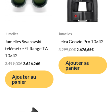
3.499,00€.
2.626,26€.
3.299,00€.
2.676,65€.
Jumelles
Jumelles
Jumelles Swarovski
Leica Geovid Pro 10×42
télémètre EL Range TA
3.299,00
€
2.676,65
€
10×42
Ajouter au
3.499,00
€
2.626,26
€
panier
Ajouter au
panier
Le
Le
prix
prix