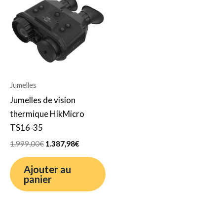
initial
actuel
était :
est :
1.999,00€.
1.387,98€.
Jumelles
Jumelles de vision
thermique HikMicro
TS16-35
1.999,00
€
1.387,98
€
Ajouter au
panier