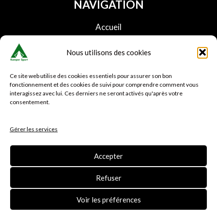
NAVIGATION
Accueil
Boutique
Nous utilisons des cookies
Panier
Conditions de livraison
Ce site web utilise des cookies essentiels pour assurer son bon
Nous contacter
fonctionnement et des cookies de suivi pour comprendre comment vous
interagissez avec lui. Ces derniers ne seront activés qu'après votre
Faq
consentement.
SERVICE CLIENT
Gérer les services
Mon compte
Suivre ma commande
Accepter
Avis clients Kamper sport
Refuser
Voir les préférences
Copyright © Kamper sport. Tous droits réservés.